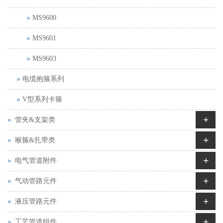
MS9600
MS9601
MS9603
电缆抱箍系列
V型系列卡箍
+
管夹&支架类
+
喉箍&扎带类
+
电气管道附件
+
气动管路元件
+
液压管路元件
+
工艺管道组件