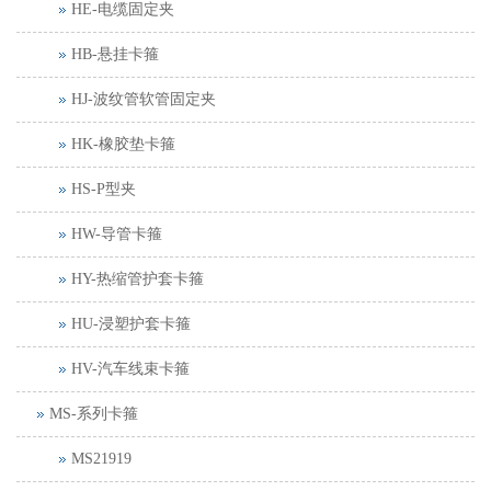
HE-电缆固定夹
HB-悬挂卡箍
HJ-波纹管软管固定夹
HK-橡胶垫卡箍
HS-P型夹
HW-导管卡箍
HY-热缩管护套卡箍
HU-浸塑护套卡箍
HV-汽车线束卡箍
MS-系列卡箍
MS21919