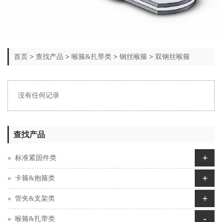
首页
>
查找产品
>
喉箍&扎带类
>
钢丝喉箍
>
双钢丝喉箍
没有任何记录
查找产品
+
标准紧固件类
+
卡箍&抱箍类
+
管夹&支架类
-
喉箍&扎带类