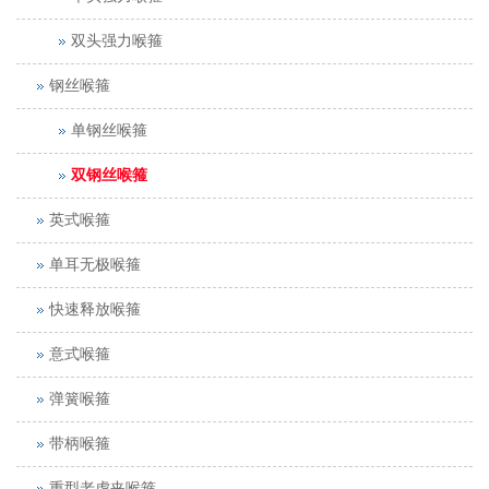
双头强力喉箍
钢丝喉箍
单钢丝喉箍
双钢丝喉箍
英式喉箍
单耳无极喉箍
快速释放喉箍
意式喉箍
弹簧喉箍
带柄喉箍
重型老虎夹喉箍