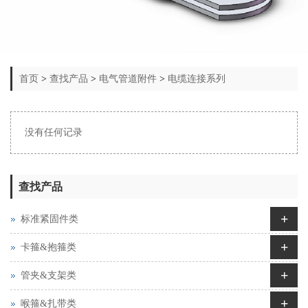
首页
>
查找产品
>
电气管道附件
>
电缆连接系列
没有任何记录
查找产品
+
标准紧固件类
+
卡箍&抱箍类
+
管夹&支架类
+
喉箍&扎带类