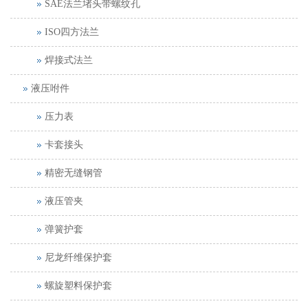
SAE法兰堵头带螺纹孔
ISO四方法兰
焊接式法兰
液压咐件
压力表
卡套接头
精密无缝钢管
液压管夹
弹簧护套
尼龙纤维保护套
螺旋塑料保护套