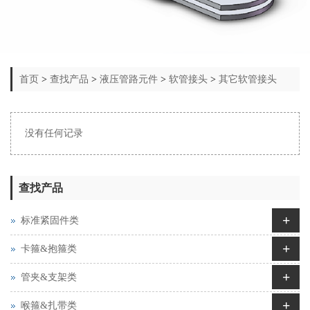
首页
>
查找产品
>
液压管路元件
>
软管接头
>
其它软管接头
没有任何记录
查找产品
+
标准紧固件类
+
卡箍&抱箍类
+
管夹&支架类
+
喉箍&扎带类