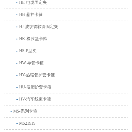
HE-电缆固定夹
HB-悬挂卡箍
HJ-波纹管软管固定夹
HK-橡胶垫卡箍
HS-P型夹
HW-导管卡箍
HY-热缩管护套卡箍
HU-浸塑护套卡箍
HV-汽车线束卡箍
MS-系列卡箍
MS21919