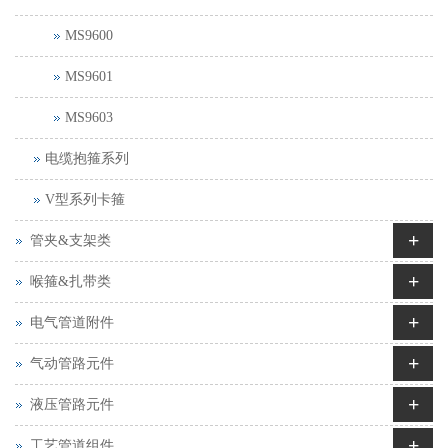
MS9600
MS9601
MS9603
电缆抱箍系列
V型系列卡箍
+
管夹&支架类
+
喉箍&扎带类
+
电气管道附件
+
气动管路元件
+
液压管路元件
+
工艺管道组件