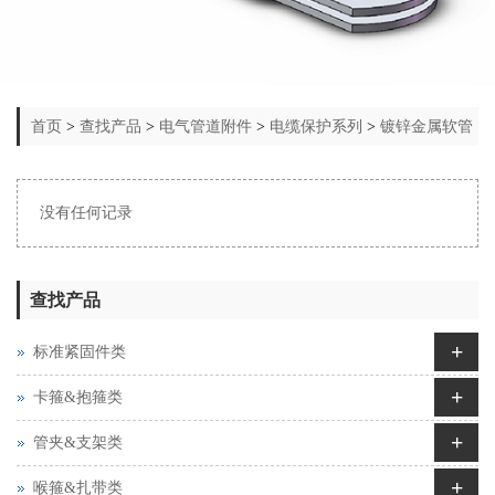
首页
>
查找产品
>
电气管道附件
>
电缆保护系列
>
镀锌金属软管
没有任何记录
查找产品
+
标准紧固件类
+
卡箍&抱箍类
+
管夹&支架类
+
喉箍&扎带类