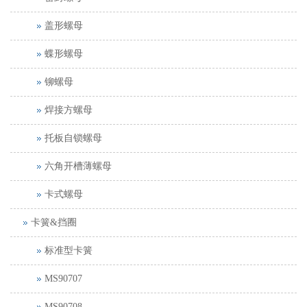
盖形螺母
蝶形螺母
铆螺母
焊接方螺母
托板自锁螺母
六角开槽薄螺母
卡式螺母
卡簧&挡圈
标准型卡簧
MS90707
MS90708