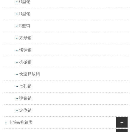
O型销
D型销
R型销
方形销
钢珠销
机械销
快速释放销
七孔销
弹簧销
定位销
+
卡箍&抱箍类