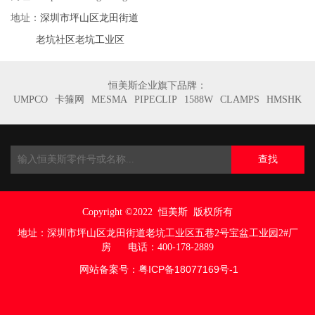
深圳市坪山区龙田街道
地址：
老坑社区老坑工业区
恒美斯企业旗下品牌：
UMPCO
卡箍网
MESMA
PIPECLIP
1588W
CLAMPS
HMSHK
查找
Copyright ©2022
恒美斯 版权所有
地址：
深圳市坪山区龙田街道老坑工业区五巷
2号宝盆工业园2#厂
房
电话：400-178-2889
网站备案号：
粤ICP备18077169号
-1