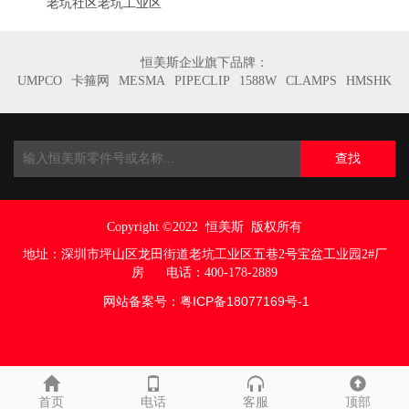
老坑社区老坑工业区
恒美斯企业旗下品牌：
UMPCO
卡箍网
MESMA
PIPECLIP
1588W
CLAMPS
HMSHK
查找
Copyright ©2022
恒美斯 版权所有
地址：
深圳市坪山区龙田街道老坑工业区五巷
2号宝盆工业园2#厂
房
电话：400-178-2889
网站备案号：
粤ICP备18077169号
-1
首页
电话
客服
顶部