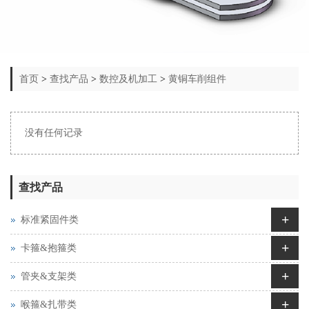
首页
>
查找产品
>
数控及机加工
>
黄铜车削组件
没有任何记录
查找产品
+
标准紧固件类
+
卡箍&抱箍类
+
管夹&支架类
+
喉箍&扎带类