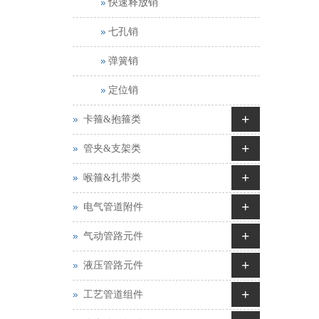
快速释放销
七孔销
弹簧销
定位销
+
卡箍&抱箍类
+
管夹&支架类
+
喉箍&扎带类
+
电气管道附件
+
气动管路元件
+
液压管路元件
+
工艺管道组件