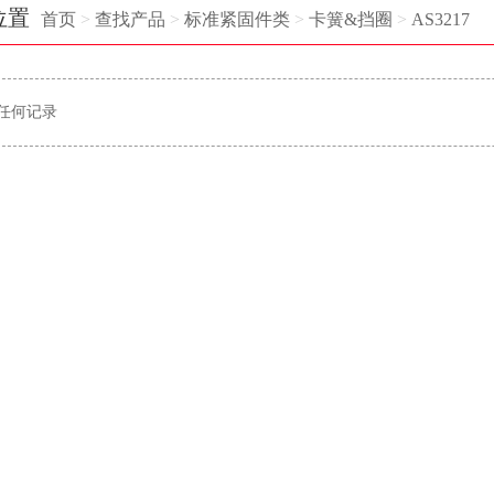
位置
首页
>
查找产品
>
标准紧固件类
>
卡簧&挡圈
>
AS3217
任何记录