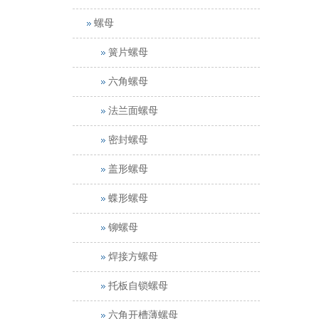
螺母
簧片螺母
六角螺母
法兰面螺母
密封螺母
盖形螺母
蝶形螺母
铆螺母
焊接方螺母
托板自锁螺母
六角开槽薄螺母