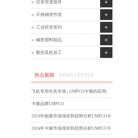
+
仪表管道组件
+
不锈钢管件类
+
工业软管系列
+
橡胶塑料制品
+
数控及机加工
热点新闻
NEWS CENTER
飞机专用夹具市场 | UMPCO卡箍的应用|
航空卡箍
卡箍品牌UMPCO
2024年抱箍市场现状和趋势分析UMPCO卡
箍
2024年卡箍市场现状和趋势分析UMPCO卡