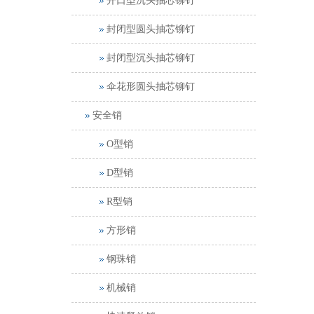
开口型沉头抽芯铆钉
封闭型圆头抽芯铆钉
封闭型沉头抽芯铆钉
伞花形圆头抽芯铆钉
安全销
O型销
D型销
R型销
方形销
钢珠销
机械销