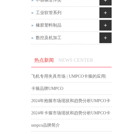
不锈钢管件类
+
工业软管系列
+
橡胶塑料制品
+
数控及机加工
热点新闻
NEWS CENTER
飞机专用夹具市场 | UMPCO卡箍的应用|
航空卡箍
卡箍品牌UMPCO
2024年抱箍市场现状和趋势分析UMPCO卡
箍
2024年卡箍市场现状和趋势分析UMPCO卡
箍
umpco品牌简介