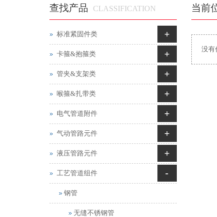
查找产品
当前
CLASSIFICATION
+
标准紧固件类
没有
+
卡箍&抱箍类
+
管夹&支架类
+
喉箍&扎带类
+
电气管道附件
+
气动管路元件
+
液压管路元件
-
工艺管道组件
钢管
无缝不锈钢管