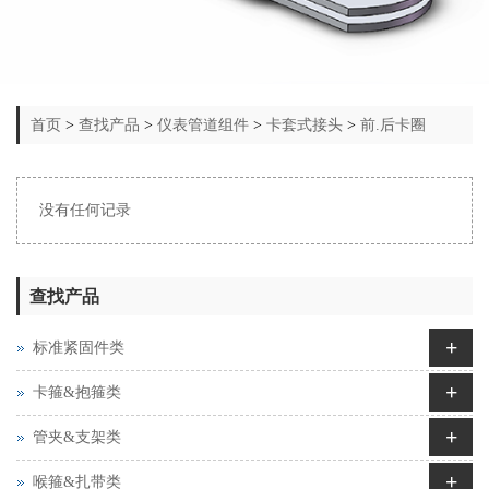
首页
>
查找产品
>
仪表管道组件
>
卡套式接头
>
前.后卡圈
没有任何记录
查找产品
+
标准紧固件类
+
卡箍&抱箍类
+
管夹&支架类
+
喉箍&扎带类