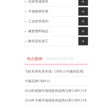
+
仪表管道组件
+
不锈钢管件类
+
工业软管系列
+
橡胶塑料制品
+
数控及机加工
热点新闻
NEWS CENTER
飞机专用夹具市场 | UMPCO卡箍的应用|
航空卡箍
卡箍品牌UMPCO
2024年抱箍市场现状和趋势分析UMPCO卡
箍
2024年卡箍市场现状和趋势分析UMPCO卡