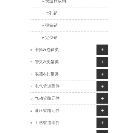
快速释放销
七孔销
弹簧销
定位销
+
卡箍&抱箍类
+
管夹&支架类
+
喉箍&扎带类
+
电气管道附件
+
气动管路元件
+
液压管路元件
+
工艺管道组件