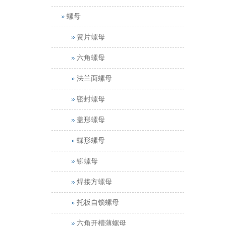
螺母
簧片螺母
六角螺母
法兰面螺母
密封螺母
盖形螺母
蝶形螺母
铆螺母
焊接方螺母
托板自锁螺母
六角开槽薄螺母