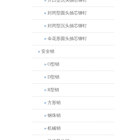
开口型沉头抽芯铆钉
封闭型圆头抽芯铆钉
封闭型沉头抽芯铆钉
伞花形圆头抽芯铆钉
安全销
O型销
D型销
R型销
方形销
钢珠销
机械销