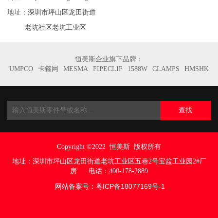
深圳市坪山区龙田街道
地址：
老坑社区老坑工业区
恒美斯企业旗下品牌：
UMPCO
卡箍网
MESMA
PIPECLIP
1588W
CLAMPS
HMSHK
查找
Copyright ©2022
恒美斯 版权所有
地址：
深圳市坪山区龙田街道老坑工业区五巷
2号宝盆工业园2#厂
房
电话：400-178-2889
网站备案号：
粤ICP备18077169号
-1