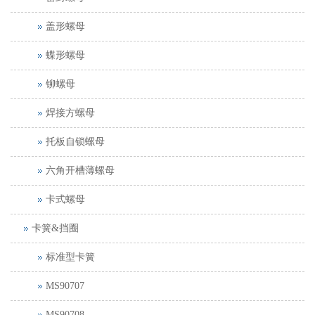
盖形螺母
蝶形螺母
铆螺母
焊接方螺母
托板自锁螺母
六角开槽薄螺母
卡式螺母
卡簧&挡圈
标准型卡簧
MS90707
MS90708