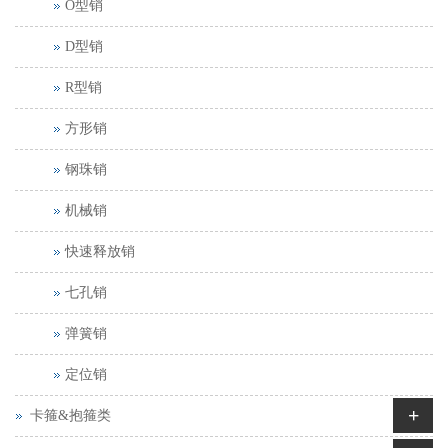
O型销
D型销
R型销
方形销
钢珠销
机械销
快速释放销
七孔销
弹簧销
定位销
+
卡箍&抱箍类