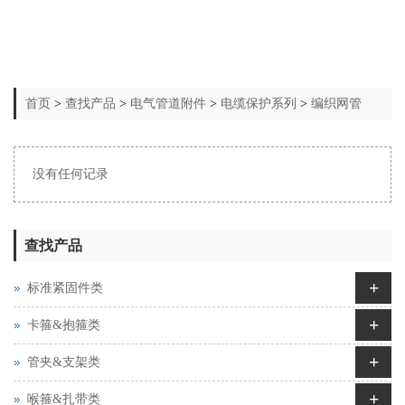
首页
>
查找产品
>
电气管道附件
>
电缆保护系列
>
编织网管
没有任何记录
查找产品
+
标准紧固件类
+
卡箍&抱箍类
+
管夹&支架类
+
喉箍&扎带类